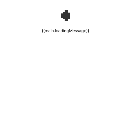
{{main.loadingMessage}}