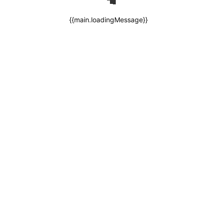
{{main.loadingMessage}}