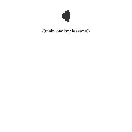
{{main.loadingMessage}}