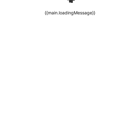
{{main.loadingMessage}}