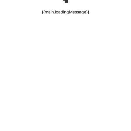
{{main.loadingMessage}}