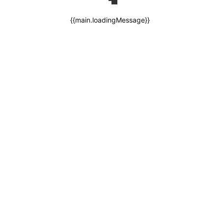
{{main.loadingMessage}}