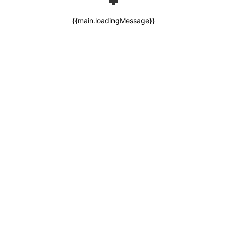
{{main.loadingMessage}}