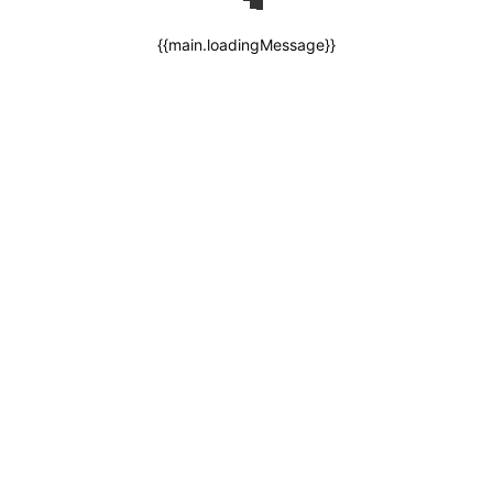
{{main.loadingMessage}}