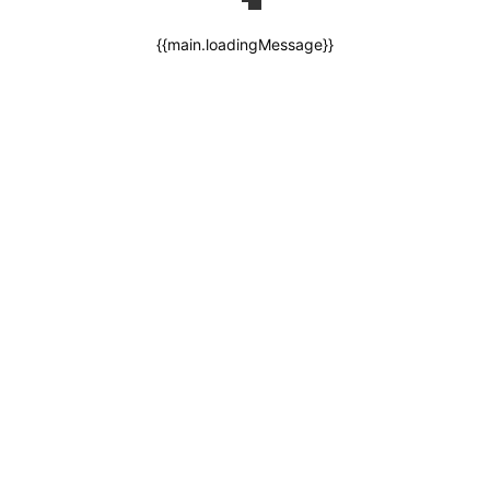
{{main.loadingMessage}}