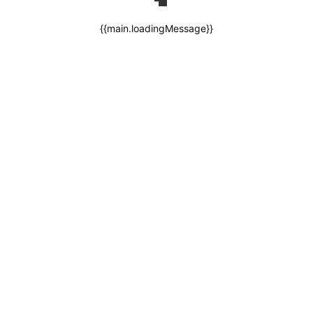
{{main.loadingMessage}}