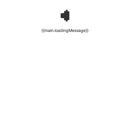
{{main.loadingMessage}}