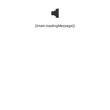
{{main.loadingMessage}}