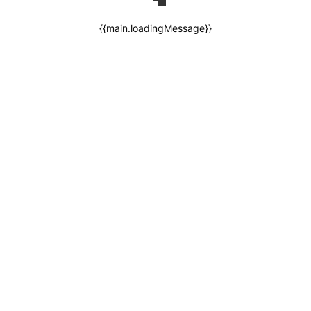
{{main.loadingMessage}}