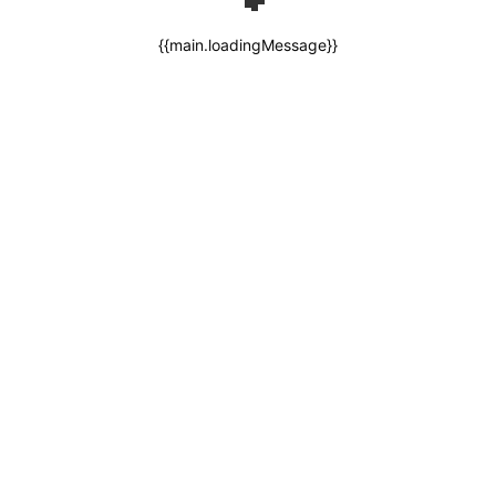
{{main.loadingMessage}}