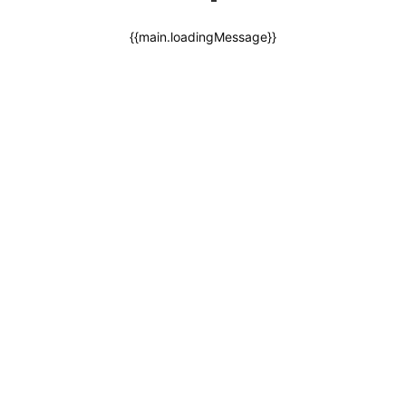
{{main.loadingMessage}}