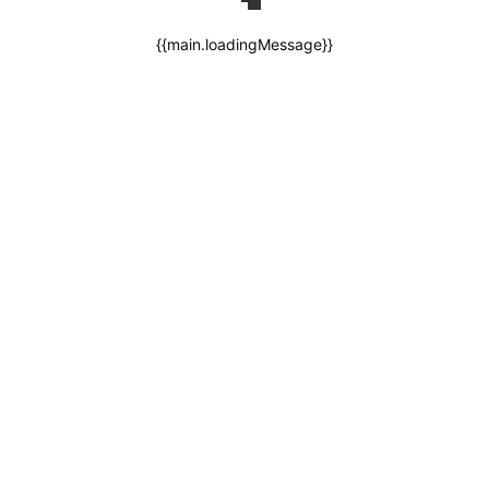
{{main.loadingMessage}}