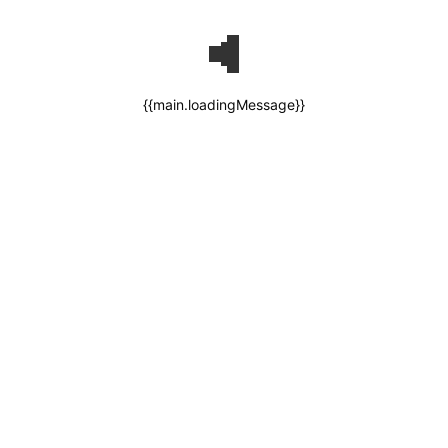
{{main.loadingMessage}}