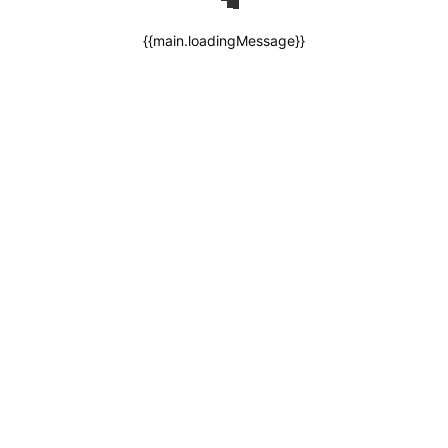
{{main.loadingMessage}}