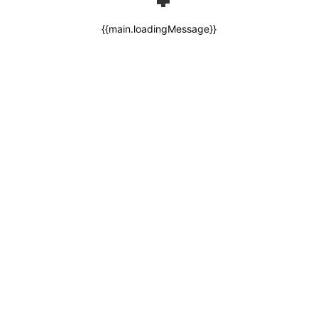
{{main.loadingMessage}}