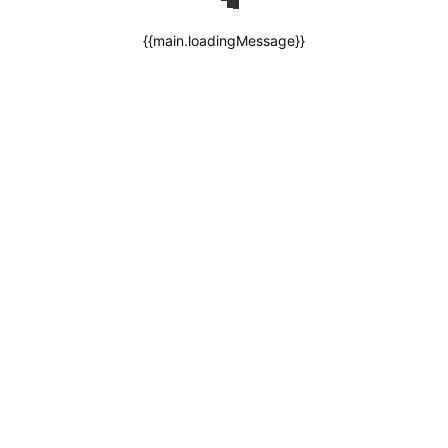
{{main.loadingMessage}}