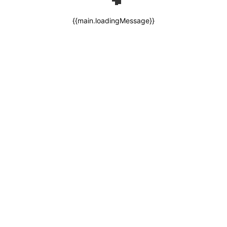
{{main.loadingMessage}}