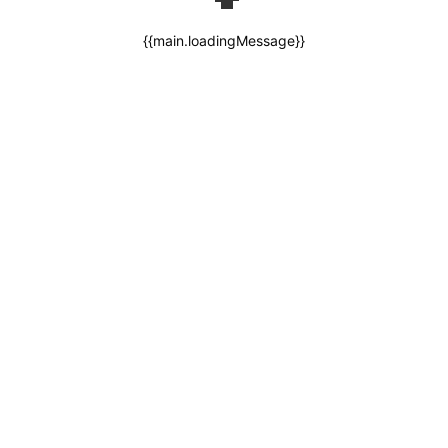
{{main.loadingMessage}}