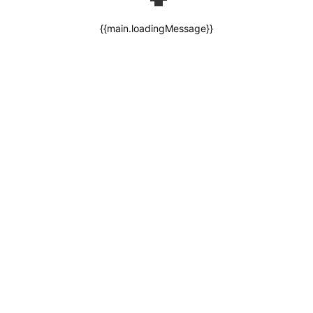
{{main.loadingMessage}}