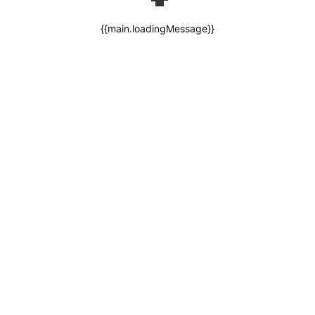
{{main.loadingMessage}}