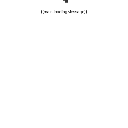
{{main.loadingMessage}}