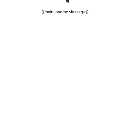
{{main.loadingMessage}}