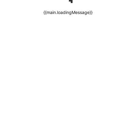
{{main.loadingMessage}}