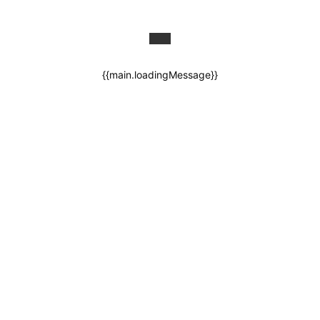
{{main.loadingMessage}}