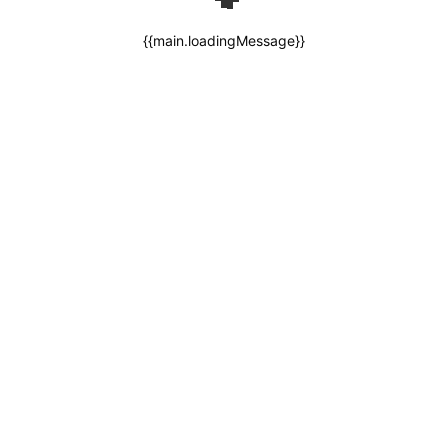
{{main.loadingMessage}}