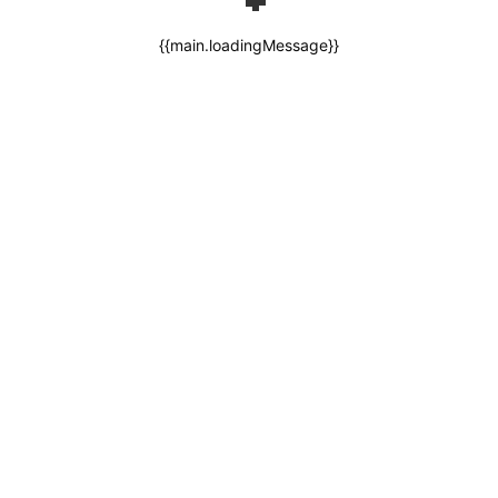
{{main.loadingMessage}}