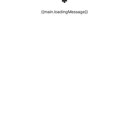
{{main.loadingMessage}}