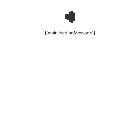
{{main.loadingMessage}}