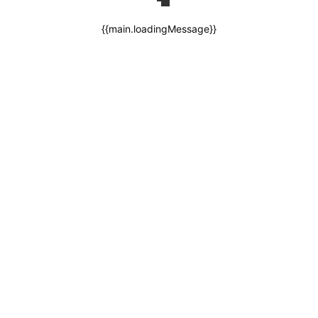
{{main.loadingMessage}}