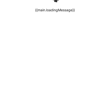
{{main.loadingMessage}}