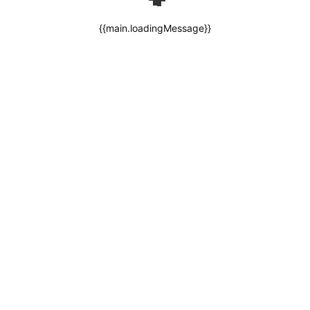
{{main.loadingMessage}}