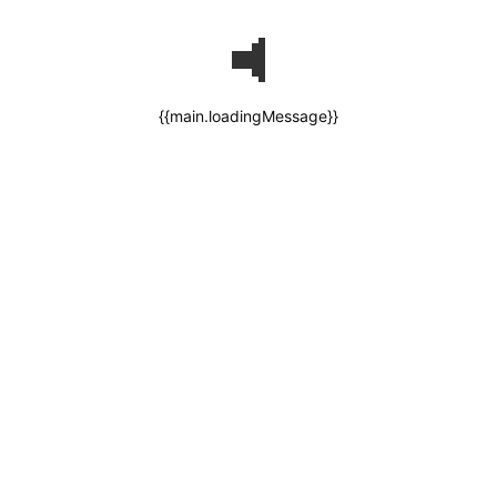
{{main.loadingMessage}}