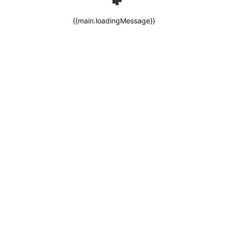
{{main.loadingMessage}}