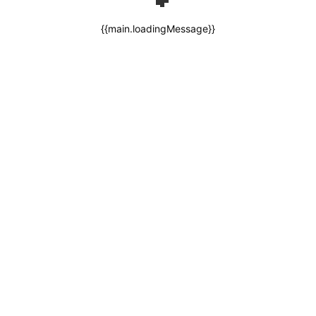
{{main.loadingMessage}}