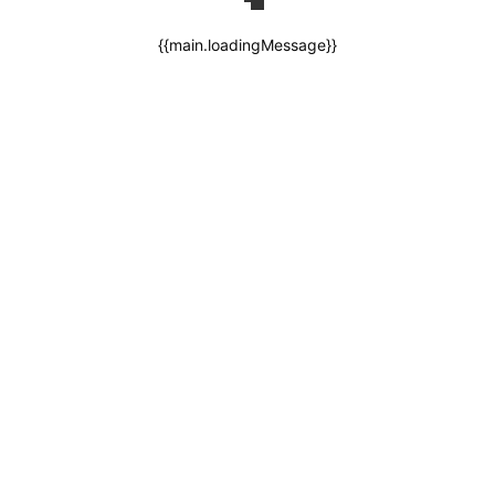
{{main.loadingMessage}}