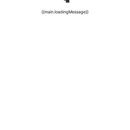
{{main.loadingMessage}}