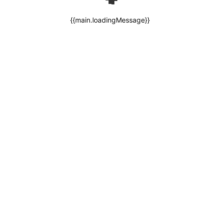
{{main.loadingMessage}}