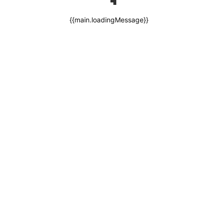
{{main.loadingMessage}}