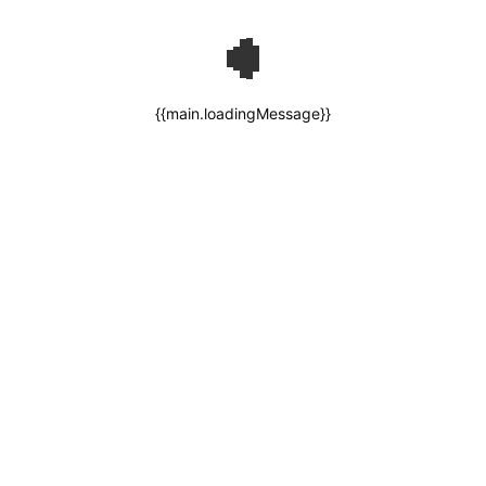
{{main.loadingMessage}}