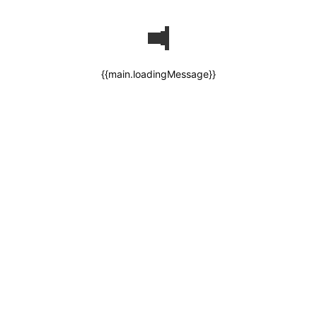
{{main.loadingMessage}}