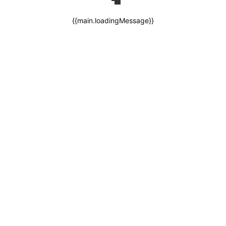
{{main.loadingMessage}}