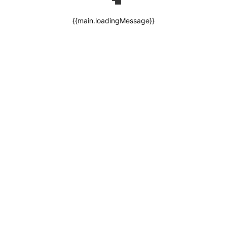
{{main.loadingMessage}}