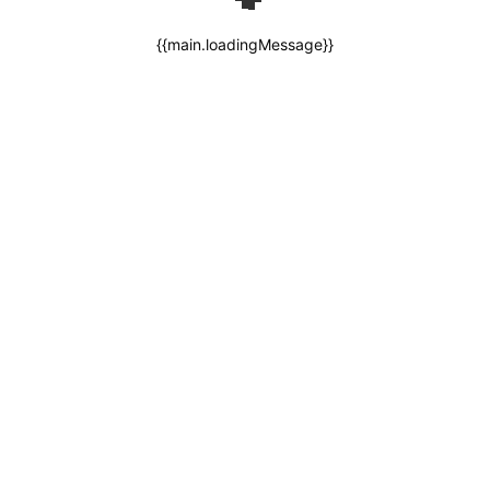
{{main.loadingMessage}}