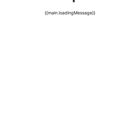
{{main.loadingMessage}}