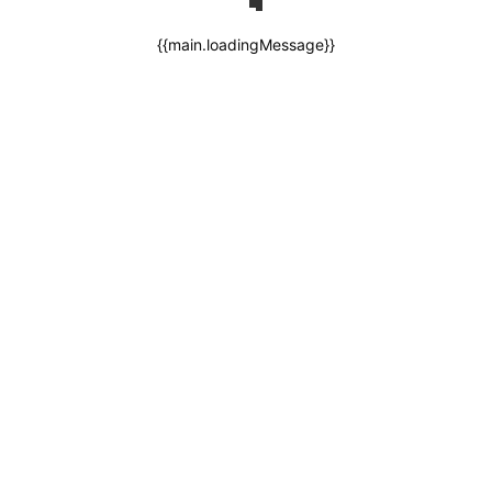
{{main.loadingMessage}}