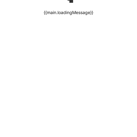
{{main.loadingMessage}}